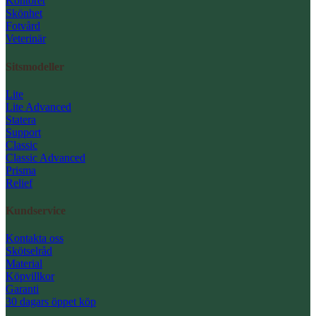
Kontoret
Skönhet
Fotvård
Veterinär
Sitsmodeller
Lite
Lite Advanced
Statera
Support
Classic
Classic Advanced
Prisma
Relief
Kundservice
Kontakta oss
Skötselråd
Material
Köpvillkor
Garanti
30 dagars öppet köp