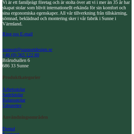
Vi är ett familjeägt företag och är stolta över att vi i mer än 35 år har
skapat stolar som blivit internationellt erkända för sin komfort och
sina ergonomiska egenskaper. All vår tillverkning från tillskärning,
sömnad, beklädnad och montering sker i vår fabrik i Sunne i
Värmland.
Ring oss
E-mail
support@supportdesign.se
+46 (0) 565 122 80
Brårudsallen 6
686 33 Sunne
Produktkategorier
Arbetsstolar
Sadelstolar
Balansstolar
Taburetter
Användningsområden
Dental