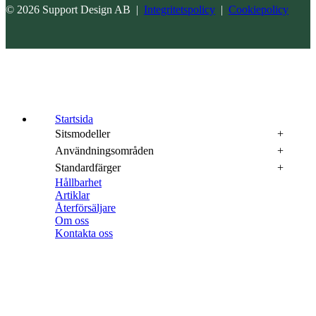
© 2026 Support Design AB |
Integritetspolicy
|
Cookiepolicy
Startsida
Sitsmodeller
Användningsområden
Standardfärger
Hållbarhet
Artiklar
Återförsäljare
Om oss
Kontakta oss
info@supportdesign.se
+46 (0) 565 122 80