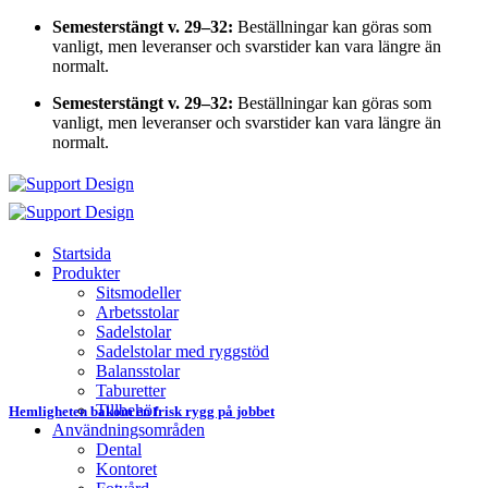
Skip
Semesterstängt v. 29–32:
Beställningar kan göras som
to
vanligt, men leveranser och svarstider kan vara längre än
content
normalt.
Semesterstängt v. 29–32:
Beställningar kan göras som
vanligt, men leveranser och svarstider kan vara längre än
normalt.
Startsida
Produkter
Sitsmodeller
Arbetsstolar
Sadelstolar
Sadelstolar med ryggstöd
Balansstolar
Taburetter
Tillbehör
Hemligheten bakom en frisk rygg på jobbet
Användningsområden
Dental
Kontoret