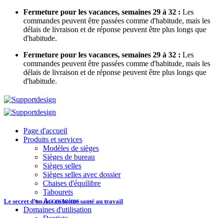
Skip
Fermeture pour les vacances, semaines 29 à 32 :
Les
to
commandes peuvent être passées comme d'habitude, mais les
content
délais de livraison et de réponse peuvent être plus longs que
d'habitude.
Fermeture pour les vacances, semaines 29 à 32 :
Les
commandes peuvent être passées comme d'habitude, mais les
délais de livraison et de réponse peuvent être plus longs que
d'habitude.
Page d'accueil
Produits et services
Modèles de sièges
Sièges de bureau
Sièges selles
Sièges selles avec dossier
Chaises d'équilibre
Tabourets
Accessoires
Le secret d'un dos en bonne santé au travail
Domaines d'utilisation