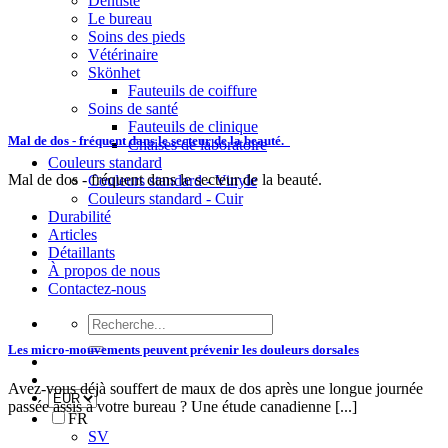
Dentiste
Le bureau
Soins des pieds
Vétérinaire
Skönhet
Fauteuils de coiffure
Soins de santé
Fauteuils de clinique
Mal de dos - fréquent dans le secteur de la beauté.
Chaises de laboratoire
Couleurs standard
Mal de dos - fréquent dans le secteur de la beauté.
Couleurs standard - Vinyle
Couleurs standard - Cuir
Durabilité
Articles
Détaillants
À propos de nous
Contactez-nous
Recherche
de
Les micro-mouvements peuvent prévenir les douleurs dorsales
:
Avez-vous déjà souffert de maux de dos après une longue journée
passée assis à votre bureau ? Une étude canadienne [...]
FR
SV