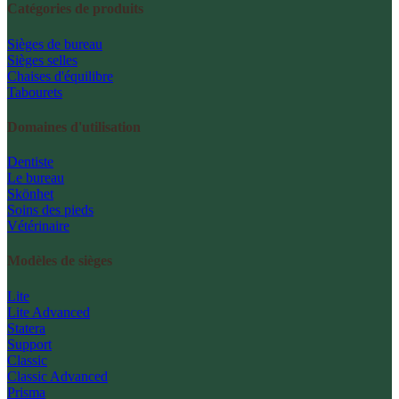
Catégories de produits
Sièges de bureau
Sièges selles
Chaises d'équilibre
Tabourets
Domaines d'utilisation
Dentiste
Le bureau
Skönhet
Soins des pieds
Vétérinaire
Modèles de sièges
Lite
Lite Advanced
Statera
Support
Classic
Classic Advanced
Prisma