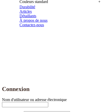
Couleurs standard
Durabilité
Articles
Détaillants
À propos de nous
Contactez-nous
isupportdesignportdesign.se
+46 (0) 565 122 80
Brårudsallen 6
686 33 Sunne
Connexion
*Nécessaire
Nom d'utilisateur ou adresse électronique