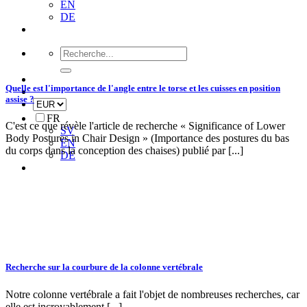
EN
DE
Recherche
de
:
Quelle est l'importance de l'angle entre le torse et les cuisses en position
assise ?
FR
C'est ce que révèle l'article de recherche « Significance of Lower
SV
Body Postures in Chair Design » (Importance des postures du bas
EN
du corps dans la conception des chaises) publié par [...]
DE
Recherche sur la courbure de la colonne vertébrale
Notre colonne vertébrale a fait l'objet de nombreuses recherches, car
elle est incroyablement [...]