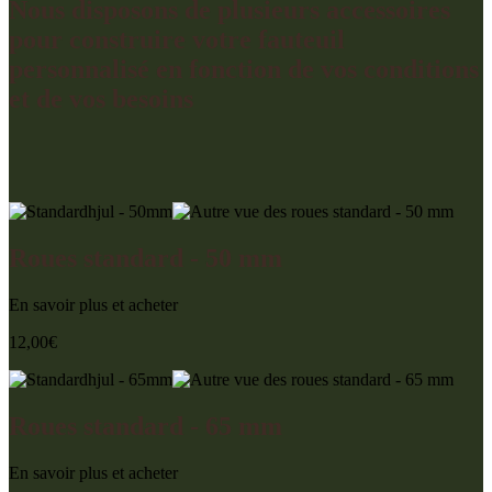
Nous disposons de plusieurs accessoires
pour construire votre fauteuil
personnalisé
en fonction de vos conditions
et de vos besoins
Roues standard - 50 mm
En savoir plus et acheter
12,00
€
Roues standard - 65 mm
En savoir plus et acheter