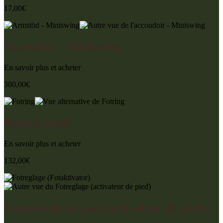
17,00
€
Accoudoir - Miniswing
En savoir plus et acheter
380,00
€
Repose-pieds
En savoir plus et acheter
132,00
€
Commande au pied (activateur de pied)