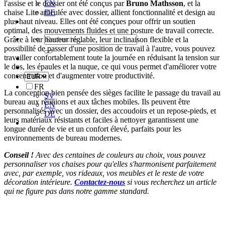
l'assise et le dossier ont été conçus par
Bruno Mathsson
, et la
EN
chaise Lite articulée avec dossier, allient fonctionnalité et design au
DE
plus haut niveau
. Elles ont été conçues pour offrir un soutien
optimal, des mouvements fluides et une posture de travail correcte.
Recherche
Grâce à leur hauteur réglable, leur inclinaison flexible et la
de
possibilité de passer d'une position de travail à l'autre, vous pouvez
:
travailler confortablement toute la journée en réduisant la tension sur
le dos, les épaules et la nuque, ce qui vous permet d'améliorer votre
concentration et d'augmenter votre productivité.
FR
La conception bien pensée des sièges facilite le passage du travail au
SV
bureau aux réunions et aux tâches mobiles. Ils peuvent être
EN
personnalisés avec un dossier, des accoudoirs et un repose-pieds, et
DE
leurs matériaux résistants et faciles à nettoyer garantissent une
longue durée de vie et un confort élevé, parfaits pour les
environnements de bureau modernes.
Conseil !
Avec des centaines de couleurs au choix, vous pouvez
personnaliser vos chaises pour qu'elles s'harmonisent parfaitement
avec, par exemple, vos rideaux, vos meubles et le reste de votre
décoration intérieure.
Contactez-nous
si vous recherchez un article
qui ne figure pas dans notre gamme standard.