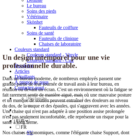
Dentiste
Le bureau
Soins des pieds
Vétérinaire
Skönhet
Fauteuils de coiffure
Soins de santé
Fauteuils de clinique
Chaises de laboratoire
Couleurs standard
Couleurs standard - Vinyle
Un design intemporel pour une vie
Couleurs standard - Cuir
professionnelle durable.
Durabilité
Articles
Détaillants
Dans un bureau moderne, de nombreux employés passent une
À propos de nous
grande partie de leur journée de travail assis à leur bureau, en
Contactez-nous
réunion ou devant un écran. C'est un environnement où la fatigue se
fait rarement sentir de manière aiguë, mais où une mauvaise posture
Recherche
et un manque de soutien peuvent entraîner des douleurs au niveau
de
du dos, de la nuque et des épaules, qui s'aggravent avec les années.
:
Une chaise qui n'est pas adaptée à une position assise prolongée
n'est pas seulement inconfortable, elle représente un risque pour la
santé à long terme.
FR
Nos chaises ergonomiques, comme l'élégante chaise Support, dont
SV