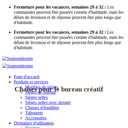
Skip
Fermeture pour les vacances, semaines 29 à 32 :
Les
to
commandes peuvent être passées comme d'habitude, mais les
content
délais de livraison et de réponse peuvent être plus longs que
d'habitude.
Fermeture pour les vacances, semaines 29 à 32 :
Les
commandes peuvent être passées comme d'habitude, mais les
délais de livraison et de réponse peuvent être plus longs que
d'habitude.
Page d'accueil
Produits et services
Modèles de sièges
Chaises pour le
bureau créatif
Sièges de bureau
Sièges selles
Sièges selles avec dossier
Chaises d'équilibre
Tabourets
Accessoires
Domaines d'utilisation