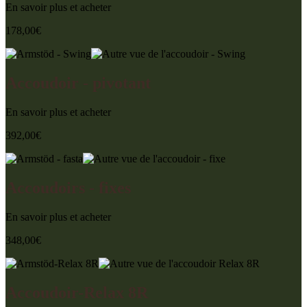
En savoir plus et acheter
178,00
€
Accoudoir - pivotant
En savoir plus et acheter
392,00
€
Accoudoirs - fixes
En savoir plus et acheter
348,00
€
Accoudoir-Relax 8R