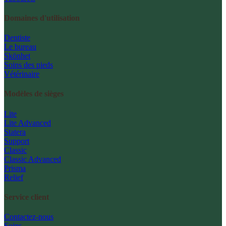
Domaines d'utilisation
Dentiste
Le bureau
Skönhet
Soins des pieds
Vétérinaire
Modèles de sièges
Lite
Lite Advanced
Statera
Support
Classic
Classic Advanced
Prisma
Relief
Service client
Contactez-nous
Soins