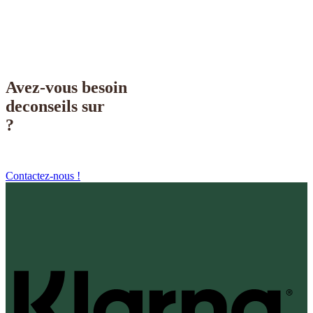
Supportdesign.se
Avez-vous besoin
de
conseils sur
?
Contactez-nous !
K