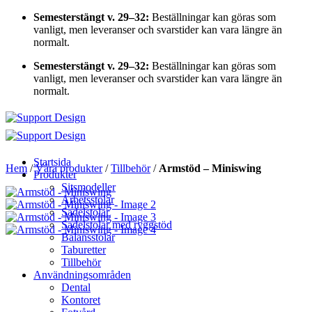
Skip
Semesterstängt v. 29–32:
Beställningar kan göras som
to
vanligt, men leveranser och svarstider kan vara längre än
content
normalt.
Semesterstängt v. 29–32:
Beställningar kan göras som
vanligt, men leveranser och svarstider kan vara längre än
normalt.
Startsida
Hem
/
Våra produkter
/
Tillbehör
/
Armstöd – Miniswing
Produkter
Sitsmodeller
Arbetsstolar
Sadelstolar
Sadelstolar med ryggstöd
Balansstolar
Taburetter
Tillbehör
Användningsområden
Dental
Kontoret