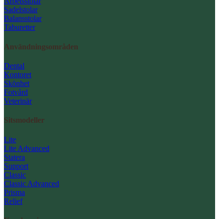
Arbetsstolar
Sadelstolar
Balansstolar
Taburetter
Användningsområden
Dental
Kontoret
Skönhet
Fotvård
Veterinär
Sitsmodeller
Lite
Lite Advanced
Statera
Support
Classic
Classic Advanced
Prisma
Relief