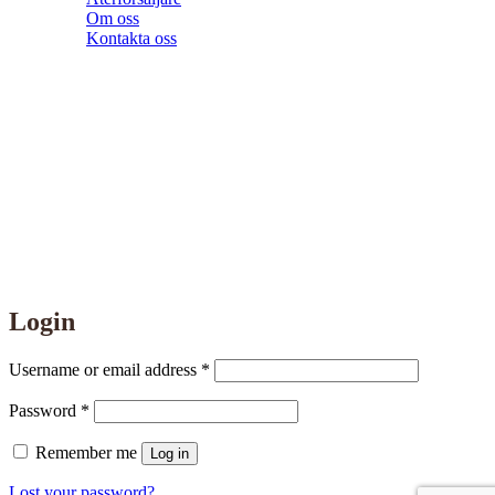
Om oss
Kontakta oss
info@supportdesign.se
+46 (0) 565 122 80
Brårudsallen 6
686 33 Sunne
Login
Required
Username or email address
*
Required
Password
*
Remember me
Log in
Lost your password?