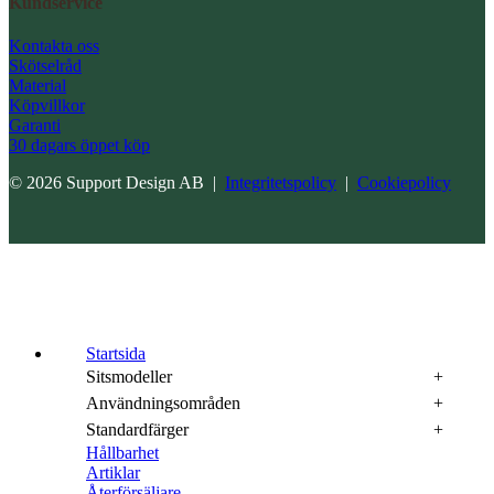
Kundservice
Kontakta oss
Skötselråd
Material
Köpvillkor
Garanti
30 dagars öppet köp
© 2026 Support Design AB |
Integritetspolicy
|
Cookiepolicy
Startsida
Sitsmodeller
Användningsområden
Standardfärger
Hållbarhet
Artiklar
Återförsäljare