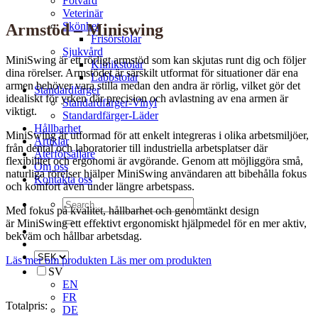
Fotvård
Veterinär
Skönhet
Armstöd – Miniswing
Frisörstolar
Sjukvård
MiniSwing är ett rörligt armstöd som kan skjutas runt dig och följer
Klinikstolar
dina rörelser. Armstödet är särskilt utformat för situationer där ena
Labbstolar
armen behöver vara stilla medan den andra är rörlig, vilket gör det
Standardfärger
idealiskt för yrken där precision och avlastning av ena armen är
Standardfärger-Vinyl
viktigt.
Standardfärger-Läder
Hållbarhet
MiniSwing är utformad för att enkelt integreras i olika arbetsmiljöer,
Artiklar
från dental och laboratorier till industriella arbetsplatser där
Återförsäljare
flexibilitet och ergonomi är avgörande. Genom att möjliggöra små,
Om oss
naturliga rörelser hjälper MiniSwing användaren att bibehålla fokus
Kontakta oss
och komfort även under längre arbetspass.
Search
Med fokus på kvalitet, hållbarhet och genomtänkt design
for:
är MiniSwing ett effektivt ergonomiskt hjälpmedel för en mer aktiv,
bekväm och hållbar arbetsdag.
Läs mer om produkten
Läs mer om produkten
SV
EN
FR
Totalpris:
DE