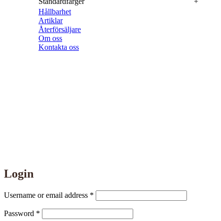
Standardfärger
Hållbarhet
Artiklar
Återförsäljare
Om oss
Kontakta oss
info@supportdesign.se
+46 (0) 565 122 80
Brårudsallen 6
686 33 Sunne
Login
Required
Username or email address
*
Required
Password
*