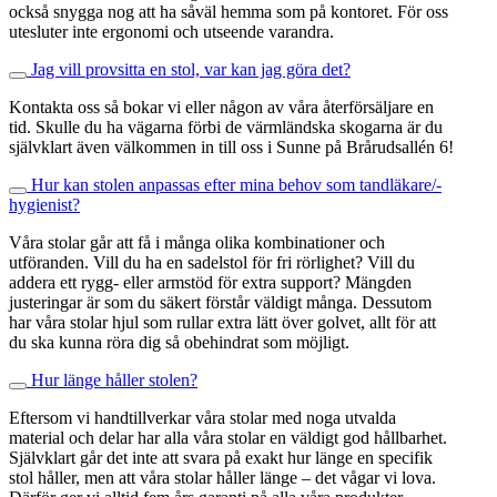
också snygga nog att ha såväl hemma som på kontoret. För oss
utesluter inte ergonomi och utseende varandra.
Jag vill provsitta en stol, var kan jag göra det?
Kontakta oss så bokar vi eller någon av våra återförsäljare en
tid. Skulle du ha vägarna förbi de värmländska skogarna är du
självklart även välkommen in till oss i Sunne på Brårudsallén 6!
Hur kan stolen anpassas efter mina behov som tandläkare/-
hygienist?
Våra stolar går att få i många olika kombinationer och
utföranden. Vill du ha en sadelstol för fri rörlighet? Vill du
addera ett rygg- eller armstöd för extra support? Mängden
justeringar är som du säkert förstår väldigt många. Dessutom
har våra stolar hjul som rullar extra lätt över golvet, allt för att
du ska kunna röra dig så obehindrat som möjligt.
Hur länge håller stolen?
Eftersom vi handtillverkar våra stolar med noga utvalda
material och delar har alla våra stolar en väldigt god hållbarhet.
Självklart går det inte att svara på exakt hur länge en specifik
stol håller, men att våra stolar håller länge – det vågar vi lova.