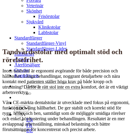
Fotvård
Veterinär
Skönhet
Frisörstolar
Sjukvård
Klinikstolar
Labbstolar
Standardfärger
Standardfärger-Vinyl
Standardfärger-Läder
Tandvårdsstolar med optimalt stöd och
Hållbarhet
rörelsefrihet.
Artiklar
Återförsäljare
Om oss
Inom tandvård är ergonomi avgörande för både precision och
Kontakta oss
hållbarhet. Långa behandlingar, noggrant detaljarbete och nära
kontakt med patienten ställer höga krav på både kropp och
Search
utrustning. Därför är rätt stol inte en extra komfort, det är ett viktigt
for:
arbetsverktyg.
Våra CE-märkta dentalstolar är utvecklade med fokus på ergonomi,
funktion och lång hållbarhet. De ger stabilt och korrekt stöd för
rygg, höfter och ben, samtidigt som de möjliggör smidiga rörelser
SV
och enkel höjdjustering under behandlingen. Resultatet är en mer
EN
avslappnad arbetsställning, minskad belastning och bättre
FR
förutsättningar för koncentrerat och precist arbete.
DE