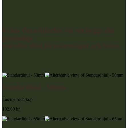
Vi har flera tillbehör för att bygga din
personliga
stol
efter dina förutsättningar och behov
Standardhjul - 50mm
Läs mer och köp
102,00
kr