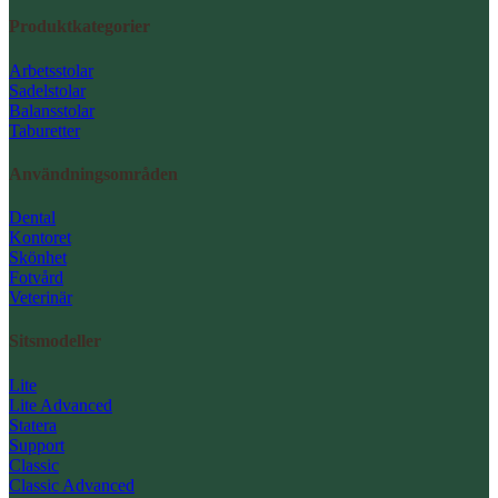
Produktkategorier
Arbetsstolar
Sadelstolar
Balansstolar
Taburetter
Användningsområden
Dental
Kontoret
Skönhet
Fotvård
Veterinär
Sitsmodeller
Lite
Lite Advanced
Statera
Support
Classic
Classic Advanced