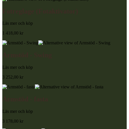
Fotreglage (Fotaktivator)
Läs mer och köp
1 418,00
kr
Armstöd - Swing
Läs mer och köp
3 252,00
kr
Armstöd - fasta
Läs mer och köp
3 178,00
kr