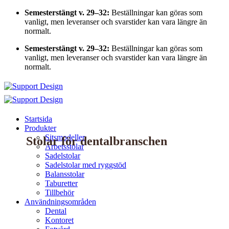
Skip
Semesterstängt v. 29–32:
Beställningar kan göras som
to
vanligt, men leveranser och svarstider kan vara längre än
content
normalt.
Semesterstängt v. 29–32:
Beställningar kan göras som
vanligt, men leveranser och svarstider kan vara längre än
normalt.
Startsida
Produkter
Sitsmodeller
Stolar
för dentalbranschen
Arbetsstolar
Sadelstolar
Sadelstolar med ryggstöd
Balansstolar
Taburetter
Tillbehör
Användningsområden
Dental
Kontoret