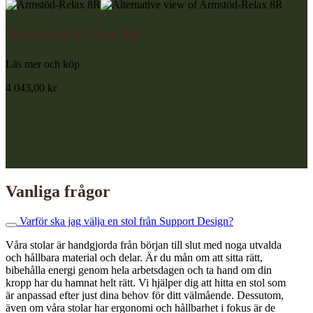
Armstöd-Relax 8R
Läs mer och köp
4 043,00
kr
Vanliga
frågor
Varför ska jag välja en stol från Support Design?
Våra stolar är handgjorda från början till slut med noga utvalda
och hållbara material och delar. Är du mån om att sitta rätt,
bibehålla energi genom hela arbetsdagen och ta hand om din
kropp har du hamnat helt rätt. Vi hjälper dig att hitta en stol som
är anpassad efter just dina behov för ditt välmående. Dessutom,
även om våra stolar har ergonomi och hållbarhet i fokus är de