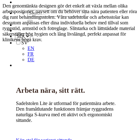
Den genomtänkta designen gör det enkelt att växla mellan olika
arbetspositioner, oavsett om du behöver sitta nära patienten eller röra
Search
dig runt behandlingsstolen. Våra sadelstolar och arbetsstolar kan
for:
dessutom anpassas efter dina individuella behov med tillval som
ryggstöd, armstöd och fotreglage. Slitstarka och lättstädade material
säkerställer hög hygien och lång livslängd, perfekt anpassat för
klinikens höga krav.
SV
EN
FR
DE
Arbeta nära, sitt rätt.
Sadelstolen Lite är utformad för patientnära arbete.
Den framåtlutande funktionen främjar ryggradens
naturliga S-kurva med ett aktivt och ergonomiskt
sittande.