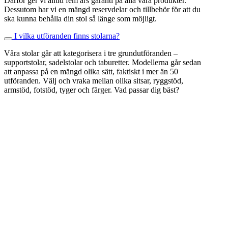
Därför ger vi alltid fem års garanti på alla våra produkter.
Dessutom har vi en mängd reservdelar och tillbehör för att du
ska kunna behålla din stol så länge som möjligt.
I vilka utföranden finns stolarna?
Våra stolar går att kategorisera i tre grundutföranden –
supportstolar, sadelstolar och taburetter. Modellerna går sedan
att anpassa på en mängd olika sätt, faktiskt i mer än 50
utföranden. Välj och vraka mellan olika sitsar, ryggstöd,
armstöd, fotstöd, tyger och färger. Vad passar dig bäst?