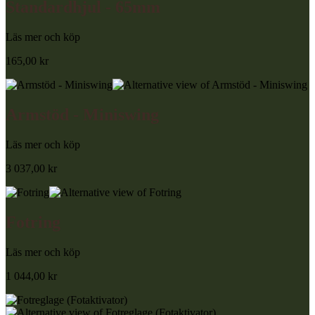
Standardhjul - 65mm
Läs mer och köp
165,00
kr
Armstöd - Miniswing
Läs mer och köp
3 037,00
kr
Fotring
Läs mer och köp
1 044,00
kr