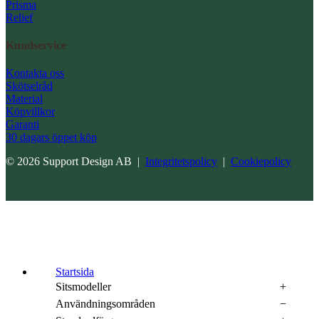
Prisma
Relief
Kundservice
Kontakta oss
Skötselråd
Material
Köpvillkor
Garanti
30 dagars öppet köp
© 2026 Support Design AB |
Integritetspolicy
|
Cookiepolicy
Startsida
Sitsmodeller
Användningsområden