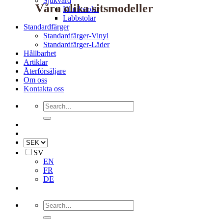
Sjukvård
Våra olika
sitsmodeller
Klinikstolar
Labbstolar
Standardfärger
Standardfärger-Vinyl
Standardfärger-Läder
Hållbarhet
Artiklar
Återförsäljare
Om oss
Kontakta oss
Search
for:
SV
EN
FR
DE
Search
for: