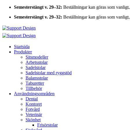
Skip
Semesterstängt v. 29–32:
Beställningar kan göras som vanligt,
to
Semesterstängt v. 29–32:
Beställningar kan göras som vanligt,
content
Startsida
Produkter
Sitsmodeller
Arbetsstolar
Sadelstolar
Sadelstolar med ryggstöd
Balansstolar
Taburetter
Tillbehör
Användningsområden
Dental
Kontoret
Fotvård
Veterinär
Skönhet
Frisörstolar