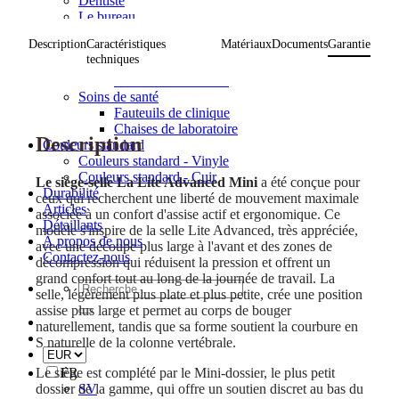
Dentiste
Le bureau
Soins des pieds
Description
Caractéristiques
Matériaux
Documents
Garantie
Vétérinaire
techniques
Skönhet
Fauteuils de coiffure
Soins de santé
Fauteuils de clinique
Chaises de laboratoire
Description
Couleurs standard
Couleurs standard - Vinyle
Couleurs standard - Cuir
Le siège-selle
La Lite Advanced Mini
a été conçue pour
Durabilité
ceux qui recherchent une liberté de mouvement maximale
Articles
associée à un confort d'assise actif et ergonomique. Ce
Détaillants
modèle s'inspire de la selle Lite Advanced, très appréciée,
À propos de nous
avec une découpe plus large à l'avant et des zones de
Contactez-nous
décompression qui réduisent la pression et offrent un
grand confort tout au long de la journée de travail. La
Recherche
selle, légèrement plus plate et plus petite, crée une position
de
assise plus large et permet au corps de bouger
:
naturellement, tandis que sa forme soutient la courbure en
S naturelle de la colonne vertébrale.
Le siège est complété par le Mini-dossier, le plus petit
FR
dossier de la gamme, qui offre un soutien discret au bas du
SV