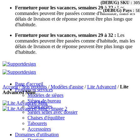
(DEBUG) SKU :
305
Skip
Fermeture pour les vacances, semaines 29 à 32 :
Les
(DEBUG) Pays :
SE
to
commandes peuvent être passées comme d'habitude, mais les
content
délais de livraison et de réponse peuvent être plus longs que
d'habitude.
Fermeture pour les vacances, semaines 29 à 32 :
Les
commandes peuvent être passées comme d'habitude, mais les
délais de livraison et de réponse peuvent être plus longs que
d'habitude.
Page d'accueil
Accueil
/
Nos produits
/
Modèles d'assise
/
Lite Advanced
/
Lite
Produits et services
Advanced Mini
Modèles de sièges
Sièges de bureau
Sièges selles
Sièges selles avec dossier
Chaises d'équilibre
Tabourets
Accessoires
Domaines d'utilisation