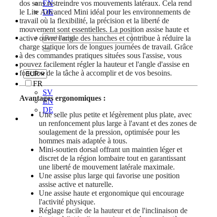
dos sans restreindre vos mouvements latéraux. Cela rend
EN
le Lite Advanced Mini idéal pour les environnements de
DE
travail où la flexibilité, la précision et la liberté de
mouvement sont essentielles. La position assise haute et
Recherche
active ouvre l'angle des hanches et contribue à réduire la
de
charge statique lors de longues journées de travail. Grâce
:
à des commandes pratiques situées sous l'assise, vous
pouvez facilement régler la hauteur et l'angle d'assise en
fonction de la tâche à accomplir et de vos besoins.
FR
SV
Avantages ergonomiques :
EN
DE
Une selle plus petite et légèrement plus plate, avec
un renfoncement plus large à l'avant et des zones de
soulagement de la pression, optimisée pour les
hommes mais adaptée à tous.
Mini-soutien dorsal offrant un maintien léger et
discret de la région lombaire tout en garantissant
une liberté de mouvement latérale maximale.
Une assise plus large qui favorise une position
assise active et naturelle.
Une assise haute et ergonomique qui encourage
l'activité physique.
Réglage facile de la hauteur et de l'inclinaison de