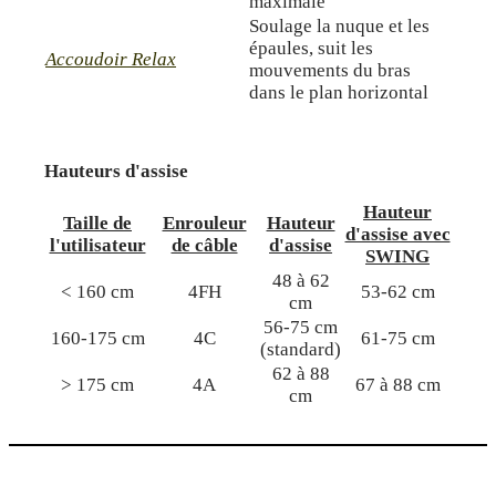
maximale
Soulage la nuque et les
épaules, suit les
Accoudoir Relax
mouvements du bras
dans le plan horizontal
Hauteurs d'assise
Hauteur
Taille de
Enrouleur
Hauteur
d'assise avec
l'utilisateur
de câble
d'assise
SWING
48 à 62
< 160 cm
4FH
53-62 cm
cm
56-75 cm
160-175 cm
4C
61-75 cm
(standard)
62 à 88
> 175 cm
4A
67 à 88 cm
cm