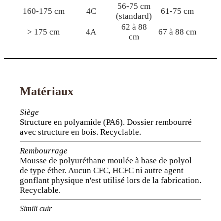
56-75 cm
160-175 cm
4C
61-75 cm
(standard)
62 à 88
> 175 cm
4A
67 à 88 cm
cm
Matériaux
Siège
Structure en polyamide (PA6). Dossier rembourré
avec structure en bois. Recyclable.
Rembourrage
Mousse de polyuréthane moulée à base de polyol
de type éther. Aucun CFC, HCFC ni autre agent
gonflant physique n'est utilisé lors de la fabrication.
Recyclable.
Simili cuir