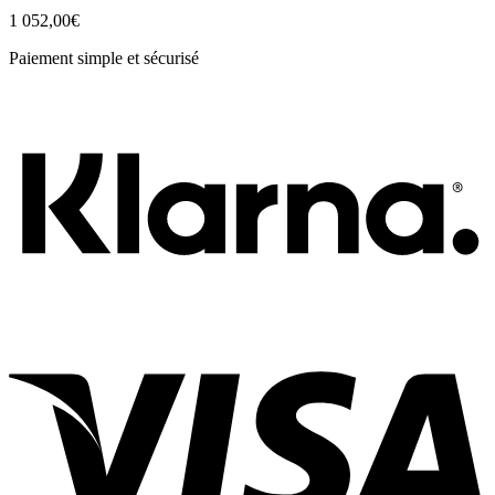
1 052,00
€
Paiement simple et sécurisé
K
A