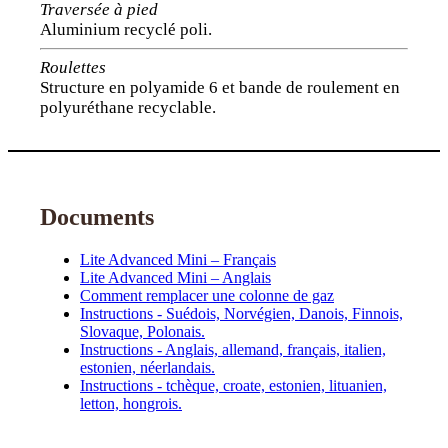
Traversée à pied
Aluminium recyclé poli.
Roulettes
Structure en polyamide 6 et bande de roulement en
polyuréthane recyclable.
Documents
Lite Advanced Mini – Français
Lite Advanced Mini – Anglais
Comment remplacer une colonne de gaz
Instructions - Suédois, Norvégien, Danois, Finnois,
Slovaque, Polonais.
Instructions - Anglais, allemand, français, italien,
estonien, néerlandais.
Instructions - tchèque, croate, estonien, lituanien,
letton, hongrois.