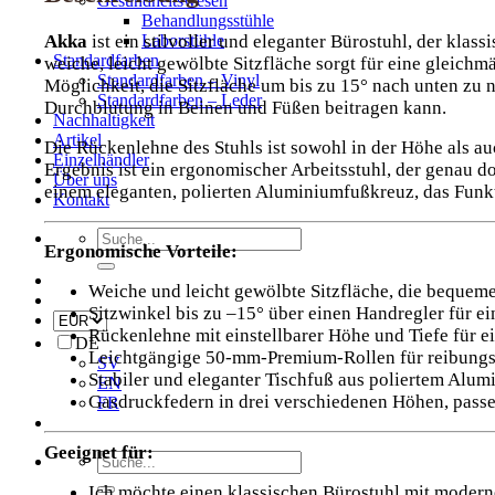
Gesundheitswesen
Behandlungsstühle
Akka
ist ein stilvoller und eleganter Bürostuhl, der kla
Laborstühle
Standardfarben
weiche, leicht gewölbte Sitzfläche sorgt für eine gleich
Standardfarben – Vinyl
Möglichkeit, die Sitzfläche um bis zu 15° nach unten zu 
Standardfarben – Leder
Durchblutung in Beinen und Füßen beitragen kann.
Nachhaltigkeit
Artikel
Die Rückenlehne des Stuhls ist sowohl in der Höhe als au
Einzelhändler
Ergebnis ist ein ergonomischer Arbeitsstuhl, der genau dor
Über uns
einem eleganten, polierten Aluminiumfußkreuz, das Funk
Kontakt
Suche
Ergonomische Vorteile:
nach:
Weiche und leicht gewölbte Sitzfläche, die bequemen
Sitzwinkel bis zu –15° über einen Handregler für e
Rückenlehne mit einstellbarer Höhe und Tiefe für ei
DE
Leichtgängige 50-mm-Premium-Rollen für reibung
SV
Stabiler und eleganter Tischfuß aus poliertem Alum
EN
Gasdruckfedern in drei verschiedenen Höhen, pass
FR
Geeignet für:
Suche
nach:
Ich möchte einen klassischen Bürostuhl mit moder