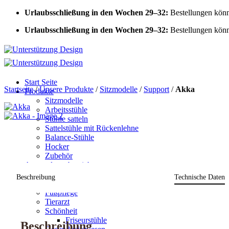
Zum
Urlaubsschließung in den Wochen 29–32:
Bestellungen könn
Inhalt
Urlaubsschließung in den Wochen 29–32:
Bestellungen könn
springen
Start Seite
Startseite
/
Unsere Produkte
/
Sitzmodelle
/
Support
/
Akka
Produkte
Sitzmodelle
Arbeitsstühle
Stühle satteln
Sattelstühle mit Rückenlehne
Balance-Stühle
Hocker
Zubehör
Anwendungsbereiche
Zahnärztliche
Beschreibung
Technische Daten
Das Büro
Fußpflege
Tierarzt
Schönheit
Friseurstühle
Beschreibung