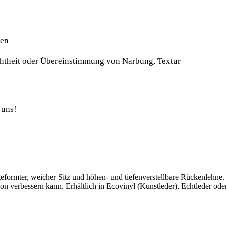
gen
chtheit oder Übereinstimmung von Narbung, Textur
 uns!
 geformter, weicher Sitz und höhen- und tiefenverstellbare Rückenlehn
n verbessern kann. Erhältlich in Ecovinyl (Kunstleder), Echtleder oder