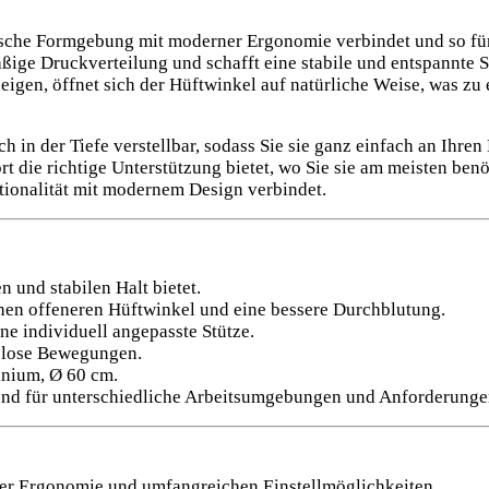
ssische Formgebung mit moderner Ergonomie verbindet und so für
mäßige Druckverteilung und schafft eine stabile und entspannte 
neigen, öffnet sich der Hüftwinkel auf natürliche Weise, was zu
ch in der Tiefe verstellbar, sodass Sie sie ganz einfach an Ihr
t die richtige Unterstützung bietet, wo Sie sie am meisten benöt
tionalität mit modernem Design verbindet.
 und stabilen Halt bietet.
inen offeneren Hüftwinkel und eine bessere Durchblutung.
ne individuell angepasste Stütze.
slose Bewegungen.
inium, Ø 60 cm.
end für unterschiedliche Arbeitsumgebungen und Anforderunge
ner Ergonomie und umfangreichen Einstellmöglichkeiten.