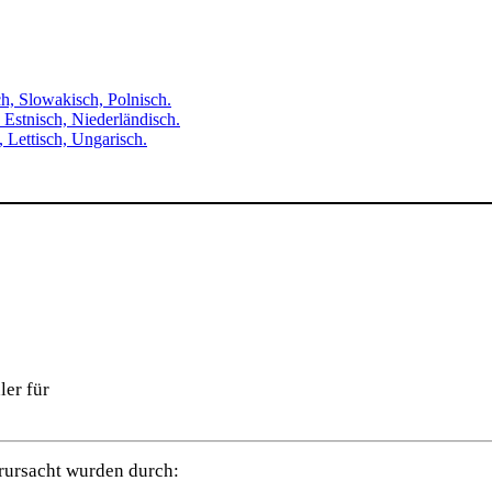
h, Slowakisch, Polnisch.
 Estnisch, Niederländisch.
, Lettisch, Ungarisch.
ler für
rursacht wurden durch: