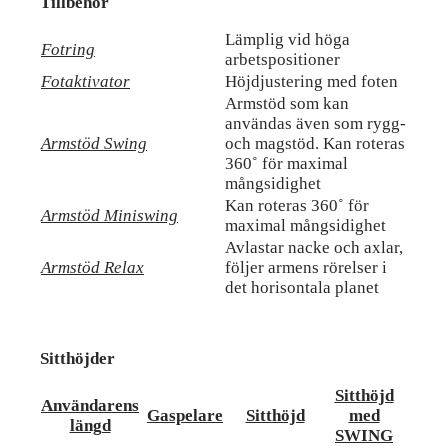
Tillbehör
Lämplig vid höga
Fotring
arbetspositioner
Fotaktivator
Höjdjustering med foten
Armstöd som kan
användas även som rygg-
Armstöd Swing
och magstöd. Kan roteras
360˚ för maximal
mångsidighet
Kan roteras 360˚ för
Armstöd Miniswing
maximal mångsidighet
Avlastar nacke och axlar,
Armstöd Relax
följer armens rörelser i
det horisontala planet
Sitthöjder
Sitthöjd
Användarens
Gaspelare
Sitthöjd
med
längd
SWING