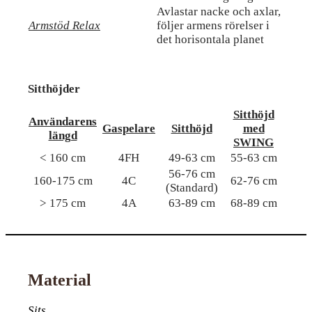
Avlastar nacke och axlar,
Armstöd Relax
följer armens rörelser i
det horisontala planet
Sitthöjder
Sitthöjd
Användarens
Gaspelare
Sitthöjd
med
längd
SWING
< 160 cm
4FH
49-63 cm
55-63 cm
56-76 cm
160-175 cm
4C
62-76 cm
(Standard)
> 175 cm
4A
63-89 cm
68-89 cm
Material
Sits