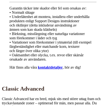
Garantin täcker inte skador eller fel som orsakas av:
• Normalt slitage
• Underlåtenhet att montera, installera eller underhålla
produkten enligt Support Designs instruktioner
och riktlinjer (detta inkluderar användning av
ämnen som kan skada klädseln)
• Blekning, missfärgning eller naturliga variationer
som förekommer i läder och tyg
• Variationer som förekommer i ytmaterial (till exempel
färgbeständighet eller matchande korn, texturer
och färger över olika ytor)
• Oaktsamhet eller olycka, t.ex. revor eller skärsår
orsakade av användaren.
Här finns alla våra
kontaktdetaljer
, hör av dig!
Classic Advanced
Classic Advanced har en bred, mjuk sits med större uttag fram och
tryckavlastande zoner – optimerad för män, men passar alla. Du