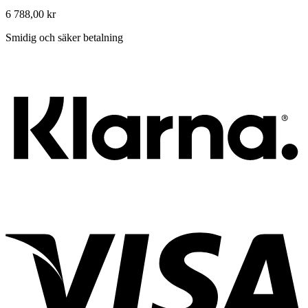
6 788,00
kr
Smidig och säker betalning
K
V