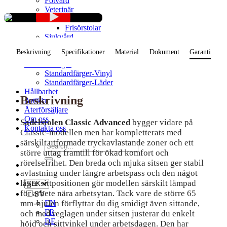
Fotvård
Veterinär
Skönhet
Frisörstolar
Sjukvård
Klinikstolar
Beskrivning
Specifikationer
Material
Dokument
Garanti
Labbstolar
Standardfärger
Standardfärger-Vinyl
Standardfärger-Läder
Hållbarhet
Beskrivning
Artiklar
Återförsäljare
Om oss
Sadelstolen Classic Advanced
bygger vidare på
Kontakta oss
Classic-modellen men har kompletterats med
särskilt utformade tryckavlastande zoner och ett
Search
större uttag framtill för ökad komfort och
for:
rörelsefrihet. Den breda och mjuka sitsen ger stabil
avlastning under längre arbetspass och den något
lägre sittpositionen gör modellen särskilt lämpad
för arbete nära arbetsytan. Tack vare de större 65
SV
mm-hjulen förflyttar du dig smidigt även sittande,
EN
FR
och med reglagen under sitsen justerar du enkelt
DE
höjd och sittvinkel under arbetsdagen. Den har