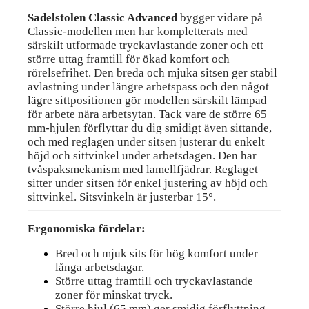
Sadelstolen Classic Advanced
bygger vidare på
Classic-modellen men har kompletterats med
särskilt utformade tryckavlastande zoner och ett
större uttag framtill för ökad komfort och
rörelsefrihet. Den breda och mjuka sitsen ger stabil
avlastning under längre arbetspass och den något
lägre sittpositionen gör modellen särskilt lämpad
för arbete nära arbetsytan. Tack vare de större 65
mm-hjulen förflyttar du dig smidigt även sittande,
och med reglagen under sitsen justerar du enkelt
höjd och sittvinkel under arbetsdagen. Den har
tvåspaksmekanism med lamellfjädrar. Reglaget
sitter under sitsen för enkel justering av höjd och
sittvinkel. Sitsvinkeln är justerbar 15°.
Ergonomiska fördelar:
Bred och mjuk sits för hög komfort under
långa arbetsdagar.
Större uttag framtill och tryckavlastande
zoner för minskat tryck.
Större hjul (65 mm) ger smidig förflyttning