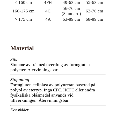
< 160 cm
4FH
49-63 cm
55-63 cm
56-76 cm
160-175 cm
4C
62-76 cm
(Standard)
> 175 cm
4A
63-89 cm
68-89 cm
Material
Sits
Stomme av trä med överdrag av formgjuten
polyeter. Återvinningsbar.
Stoppning
Formgjuten cellplast av polyuretan baserad på
polyol av etertyp. Inga CFC, HCFC eller andra
fysikaliska blåsmedel används vid
tillverkningen. Återvinningsbar.
Konstläder