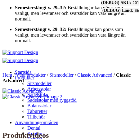
(DEBUG) SKU:
201
Skip
Semesterstängt v. 29–32:
Beställningar kan göras som
(DEBUG) Land:
SE
to
vanligt, men leveranser och svarstider kan vara längre än
content
normalt.
Semesterstängt v. 29–32:
Beställningar kan göras som
vanligt, men leveranser och svarstider kan vara längre än
normalt.
Startsida
Hem
/
Våra produkter
/
Sitsmodeller
/
Classic Advanced
/
Classic
Produkter
Advanced
Sitsmodeller
Arbetsstolar
Sadelstolar
Sadelstolar med ryggstöd
Balansstolar
Taburetter
Tillbehör
Användningsområden
Dental
Kontoret
Produktvideos