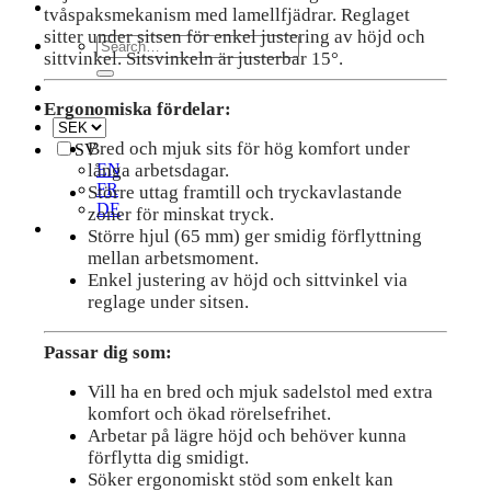
tvåspaksmekanism med lamellfjädrar. Reglaget
sitter under sitsen för enkel justering av höjd och
Search
sittvinkel. Sitsvinkeln är justerbar 15°.
for:
Ergonomiska fördelar:
Bred och mjuk sits för hög komfort under
SV
långa arbetsdagar.
EN
FR
Större uttag framtill och tryckavlastande
DE
zoner för minskat tryck.
Större hjul (65 mm) ger smidig förflyttning
mellan arbetsmoment.
Enkel justering av höjd och sittvinkel via
reglage under sitsen.
Passar dig som:
Vill ha en bred och mjuk sadelstol med extra
komfort och ökad rörelsefrihet.
Arbetar på lägre höjd och behöver kunna
förflytta dig smidigt.
Söker ergonomiskt stöd som enkelt kan