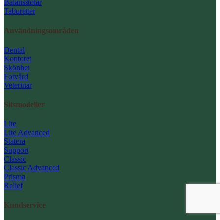
Balansstolar
Taburetter
Användningsområden
Dental
Kontoret
Skönhet
Fotvård
Veterinär
Sitsmodeller
Lite
Lite Advanced
Statera
Support
Classic
Classic Advanced
Prisma
Relief
Kundservice