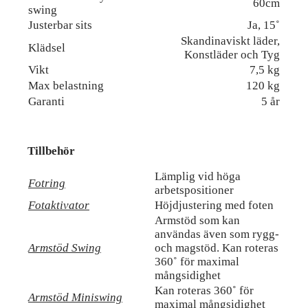
60cm
swing
Justerbar sits
Ja, 15˚
Skandinaviskt läder,
Klädsel
Konstläder och Tyg
Vikt
7,5 kg
Max belastning
120 kg
Garanti
5 år
Tillbehör
Lämplig vid höga
Fotring
arbetspositioner
Fotaktivator
Höjdjustering med foten
Armstöd som kan
användas även som rygg-
Armstöd Swing
och magstöd. Kan roteras
360˚ för maximal
mångsidighet
Kan roteras 360˚ för
Armstöd Miniswing
maximal mångsidighet