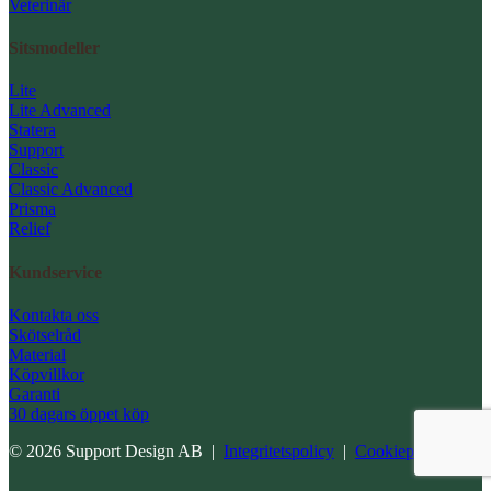
Veterinär
Sitsmodeller
Lite
Lite Advanced
Statera
Support
Classic
Classic Advanced
Prisma
Relief
Kundservice
Kontakta oss
Skötselråd
Material
Köpvillkor
Garanti
30 dagars öppet köp
© 2026 Support Design AB |
Integritetspolicy
|
Cookiepolicy