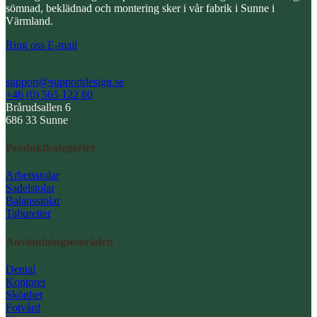
sömnad, beklädnad och montering sker i vår fabrik i Sunne i
Värmland.
Ring oss
E-mail
support@supportdesign.se
+46 (0) 565 122 80
Brårudsallen 6
686 33 Sunne
Produktkategorier
Arbetsstolar
Sadelstolar
Balansstolar
Taburetter
Användningsområden
Dental
Kontoret
Skönhet
Fotvård