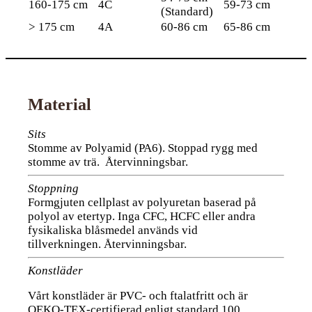
160-175 cm
4C
59-73 cm
(Standard)
> 175 cm
4A
60-86 cm
65-86 cm
Material
Sits
Stomme av Polyamid (PA6). Stoppad rygg med
stomme av trä. Återvinningsbar.
Stoppning
Formgjuten cellplast av polyuretan baserad på
polyol av etertyp. Inga CFC, HCFC eller andra
fysikaliska blåsmedel används vid
tillverkningen. Återvinningsbar.
Konstläder
Vårt konstläder är PVC- och ftalatfritt och är
OEKO-TEX-certifierad enligt standard 100.