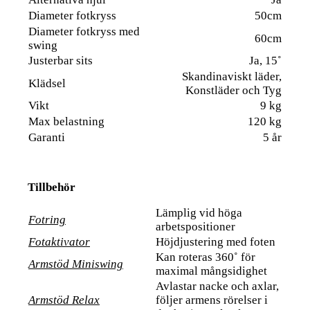
Diameter fotkryss
50cm
Diameter fotkryss med
60cm
swing
Justerbar sits
Ja, 15˚
Skandinaviskt läder,
Klädsel
Konstläder och Tyg
Vikt
9 kg
Max belastning
120 kg
Garanti
5 år
Tillbehör
Lämplig vid höga
Fotring
arbetspositioner
Fotaktivator
Höjdjustering med foten
Kan roteras 360˚ för
Armstöd Miniswing
maximal mångsidighet
Avlastar nacke och axlar,
Armstöd Relax
följer armens rörelser i