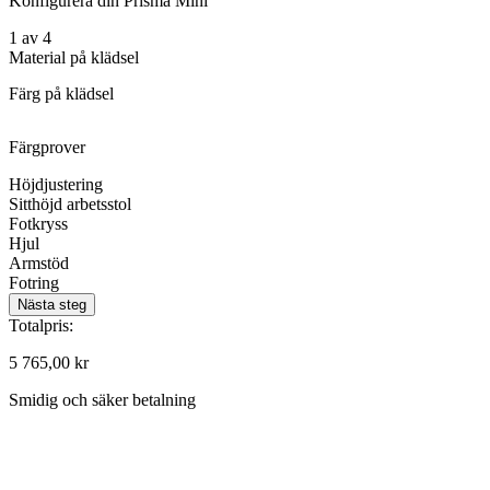
Konfigurera din Prisma Mini
1
av
4
Material på klädsel
Färg på klädsel
Färgprover
Höjdjustering
Sitthöjd arbetsstol
Fotkryss
Hjul
Armstöd
Fotring
Nästa steg
Totalpris:
5 765,00
kr
Smidig och säker betalning
K