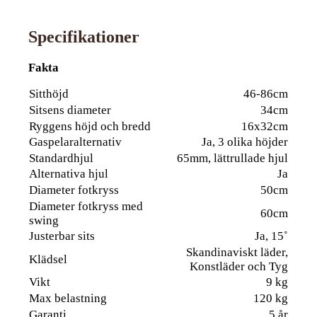
Specifikationer
Fakta
Sitthöjd
46-86cm
Sitsens diameter
34cm
Ryggens höjd och bredd
16x32cm
Gaspelaralternativ
Ja, 3 olika höjder
Standardhjul
65mm, lättrullade hjul
Alternativa hjul
Ja
Diameter fotkryss
50cm
Diameter fotkryss med
60cm
swing
Justerbar sits
Ja, 15˚
Skandinaviskt läder,
Klädsel
Konstläder och Tyg
Vikt
9 kg
Max belastning
120 kg
Garanti
5 år