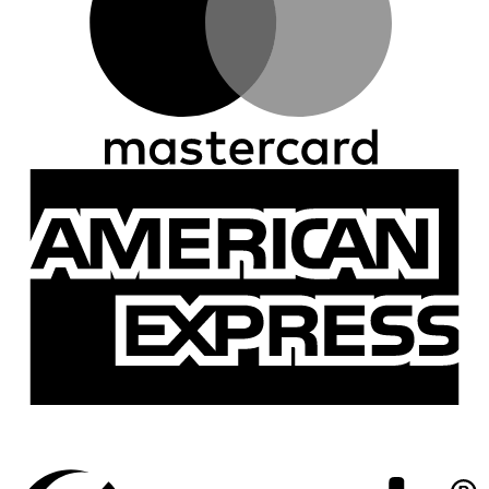
A
E
S
(