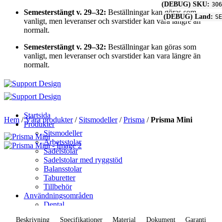
(DEBUG) SKU:
306
Skip
Semesterstängt v. 29–32:
Beställningar kan göras som
(DEBUG) Land:
SE
to
vanligt, men leveranser och svarstider kan vara längre än
content
normalt.
Semesterstängt v. 29–32:
Beställningar kan göras som
vanligt, men leveranser och svarstider kan vara längre än
normalt.
Startsida
Hem
/
Våra produkter
/
Sitsmodeller
/
Prisma
/
Prisma Mini
Produkter
Sitsmodeller
Arbetsstolar
Sadelstolar
Sadelstolar med ryggstöd
Balansstolar
Taburetter
Tillbehör
Användningsområden
Dental
Kontoret
Beskrivning
Specifikationer
Material
Dokument
Garanti