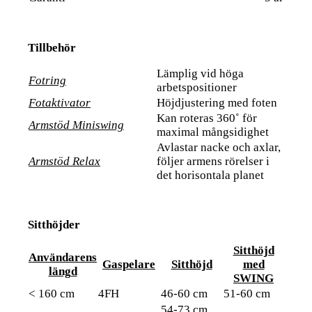
Tillbehör
Lämplig vid höga
Fotring
arbetspositioner
Fotaktivator
Höjdjustering med foten
Kan roteras 360˚ för
Armstöd Miniswing
maximal mångsidighet
Avlastar nacke och axlar,
Armstöd Relax
följer armens rörelser i
det horisontala planet
Sitthöjder
Sitthöjd
Användarens
Gaspelare
Sitthöjd
med
längd
SWING
< 160 cm
4FH
46-60 cm
51-60 cm
54-73 cm