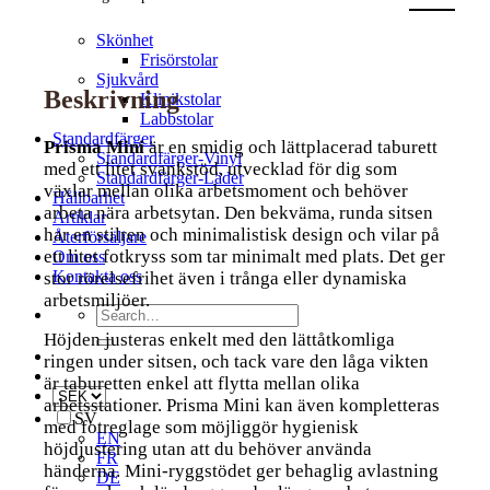
Fotvård
Veterinär
Skönhet
Frisörstolar
Sjukvård
Beskrivning
Klinikstolar
Labbstolar
Standardfärger
Prisma Mini
är en smidig och lättplacerad taburett
Standardfärger-Vinyl
med ett litet svankstöd, utvecklad för dig som
Standardfärger-Läder
växlar mellan olika arbetsmoment och behöver
Hållbarhet
arbeta nära arbetsytan. Den bekväma, runda sitsen
Artiklar
har en stilren och minimalistisk design och vilar på
Återförsäljare
ett litet fotkryss som tar minimalt med plats. Det ger
Om oss
Kontakta oss
stor rörelsefrihet även i trånga eller dynamiska
arbetsmiljöer.
Search
for:
Höjden justeras enkelt med den lättåtkomliga
ringen under sitsen, och tack vare den låga vikten
är taburetten enkel att flytta mellan olika
arbetsstationer. Prisma Mini kan även kompletteras
SV
med fotreglage som möjliggör hygienisk
EN
höjdjustering utan att du behöver använda
FR
händerna. Mini-ryggstödet ger behaglig avlastning
DE