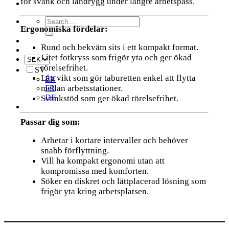
för svank och ländrygg under längre arbetspass.
Search
Ergonomiska fördelar:
for:
Rund och bekväm sits i ett kompakt format.
Litet fotkryss som frigör yta och ger ökad
rörelsefrihet.
SV
Låg vikt som gör taburetten enkel att flytta
EN
mellan arbetsstationer.
FR
DE
Svankstöd som ger ökad rörelsefrihet.
Passar dig som:
Arbetar i kortare intervaller och behöver
snabb förflyttning.
Vill ha kompakt ergonomi utan att
kompromissa med komforten.
Söker en diskret och lättplacerad lösning som
frigör yta kring arbetsplatsen.